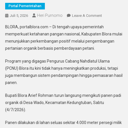
Portal Pemerintahan
Heri Purnomo
On
Juli 5, 2026
Leave A Comment
Bupati
BLORA, portalblora.com – Di tengah upaya pemerintah
Blora
memperkuat ketahanan pangan nasional, Kabupaten Blora mulai
Panen
menunjukkan perkembangan positif melalui pengembangan
Padi
pertanian organik berbasis pemberdayaan petani.
Organik
Bersama
Program yang digagas Pengurus Cabang Nahdlatul Ulama
Petani
Binaan
(PCNU) Blora itu kini tidak hanya meningkatkan produksi, tetapi
PCNU,
juga membangun sistem pendampingan hingga pemasaran hasil
Jadi
panen.
Model
Penguatan
Bupati Blora Arief Rohman turun langsung mengikuti panen padi
Ketahanan
organik di Desa Wado, Kecamatan Kedungtuban, Sabtu
Pangan
(4/7/2026).
Panen dilakukan di lahan seluas sekitar 4.000 meter persegi milik