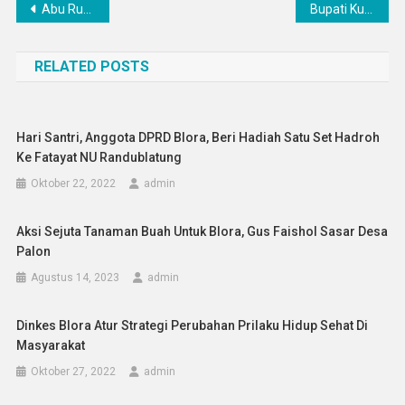
Navigasi
Abu Rusydan Ajak Masyarakat Jaga Persatuan di Tengah Memanasnya Konflik Iran, AS, dan Israel
Bupati Kukuhkan Atlet dan Pelatih Blora Pada Porprov Jateng 2026
pos
RELATED POSTS
Hari Santri, Anggota DPRD Blora, Beri Hadiah Satu Set Hadroh
Ke Fatayat NU Randublatung
Oktober 22, 2022
admin
Aksi Sejuta Tanaman Buah Untuk Blora, Gus Faishol Sasar Desa
Palon
Agustus 14, 2023
admin
Dinkes Blora Atur Strategi Perubahan Prilaku Hidup Sehat Di
Masyarakat
Oktober 27, 2022
admin